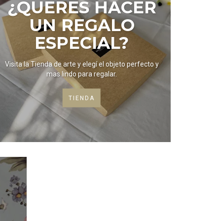
¿QUERES HACER
UN REGALO
ESPECIAL?
Visita la Tienda de arte y elegí el objeto perfecto y
mas lindo para regalar.
TIENDA