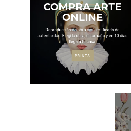
COMPRA ARTE
ONLINE
Reproducción de obra con certificado de
autenticidad. Elegí la obra, el tamaño y en 10 días
llega a tu casa.
PRINTS