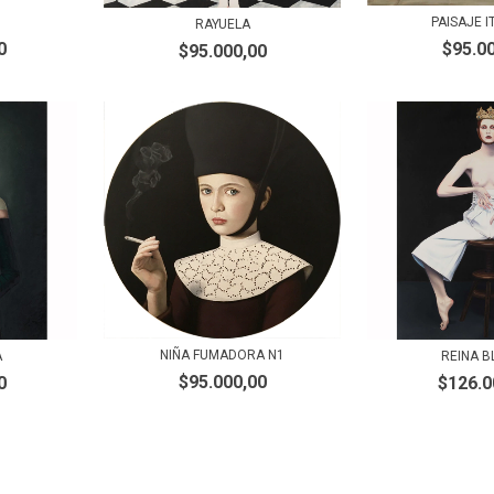
PAISAJE I
RAYUELA
$95.0
0
$95.000,00
NIÑA FUMADORA N1
A
REINA 
$95.000,00
0
$126.0