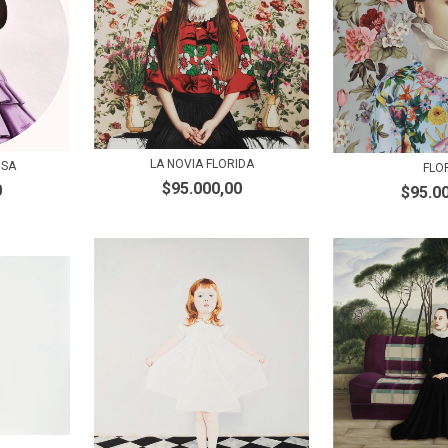
LA NOVIA FLORIDA
OSA
FLO
$95.000,00
0
$95.0